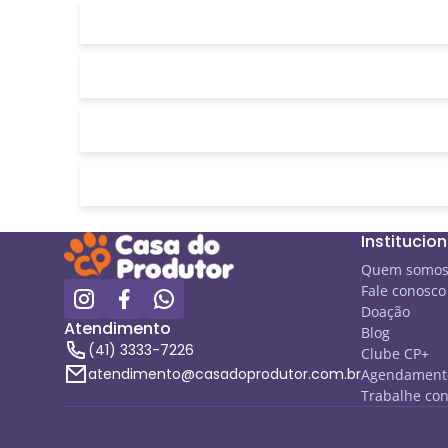
Institucion
Quem somo
Fale conosco
Doação
Atendimento
Blog
(41) 3333-7226
Clube CP+
atendimento@casadoprodutor.com.br
Agendamento
Trabalhe co