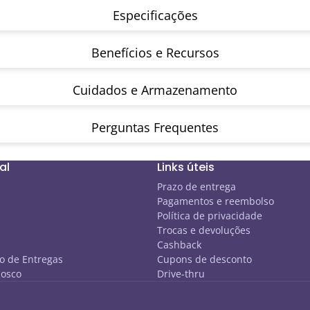
Especificações
Benefícios e Recursos
Cuidados e Armazenamento
Perguntas Frequentes
al
Links úteis
s
Prazo de entrega
Pagamentos e reembolso
Política de privacidade
Trocas e devoluções
Cashback
 de Entregas
Cupons de desconto
nosco
Drive-thru