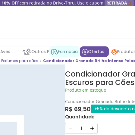
10% OFF
com retirada no Drive-Thru. Use o cupom:
RETIRADA
Aves
Outros Pets
Farmácia
Ofertas
Produto
Perfumes para cães
Condicionador Granado Brilho Intenso Pelos
Condicionador Gra
Escuros para Cães
Produto em estoque
Condicionador Granado Brilho Inte
R$ 69,50
+5% de desconto no
Quantidade
-
+