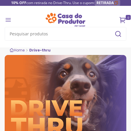
10% OFF
com retirada no Drive-Thru. Use o cupom:
RETIRADA
0
Home
Drive-thru