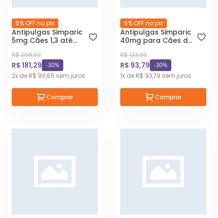
5% OFF no pix
5% OFF no pix
Antipulgas Simparic
Antipulgas Simparic
5mg Cães 1,3 até
40mg para Cães de
2,5kg 3
10Kg até 20Kg - 1
R$ 258,99
R$ 133,99
Comprimidos
Comprimido
R$ 181,29
R$ 93,79
-30%
-30%
2x de R$ 90,65 sem juros
1x de R$ 93,79 sem juros
Comprar
Comprar