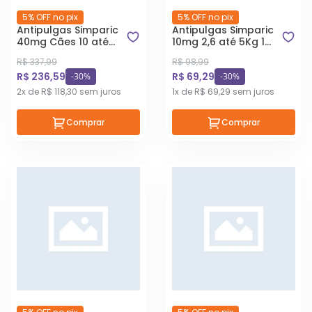
5% OFF no pix
5% OFF no pix
Antipulgas Simparic
Antipulgas Simparic
40mg Cães 10 até
10mg 2,6 até 5Kg 1
20Kg 3
Comprimido
R$ 337,99
R$ 98,99
Comprimidos
R$ 236,59
R$ 69,29
-30%
-30%
2x de R$ 118,30 sem juros
1x de R$ 69,29 sem juros
Comprar
Comprar