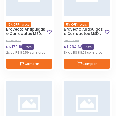
5% OFF no pix
5% OFF no pix
Bravecto Antipulgas
Bravecto Antipulgas
e Carrapatos MSD
e Carrapatos MSD
para Cães de 4,5 a
para Cães de 40 a
R$ 238,90
R$ 352,90
10 kg
56 kg
R$ 179,18
R$ 264,68
-25%
-25%
2x de R$ 89,59 sem juros
3x de R$ 88,23 sem juros
Comprar
Comprar