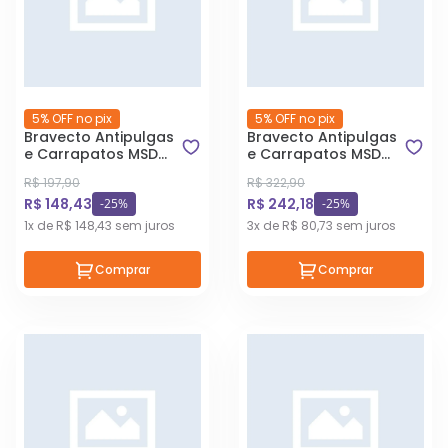
5% OFF no pix
5% OFF no pix
Bravecto Antipulgas
Bravecto Antipulgas
e Carrapatos MSD
e Carrapatos MSD
para Cães 2 até 4,5
para Cães de 20Kg
R$ 197,90
R$ 322,90
kg
a 40Kg
R$ 148,43
R$ 242,18
-25%
-25%
1x de R$ 148,43 sem juros
3x de R$ 80,73 sem juros
Comprar
Comprar