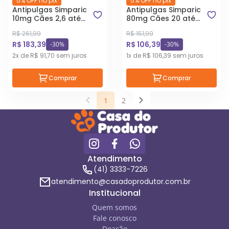
5% OFF no pix
5% OFF no pix
Antipulgas Simparic
Antipulgas Simparic
10mg Cães 2,6 até
80mg Cães 20 até
5Kg 3 Comprimidos
40Kg 1 Comprimido
R$ 261,99
R$ 151,99
R$ 183,39
R$ 106,39
-30%
-30%
2x de R$ 91,70 sem juros
1x de R$ 106,39 sem juros
Comprar
Comprar
1
2
Atendimento
(41) 3333-7226
atendimento@casadoprodutor.com.br
Institucional
Quem somos
Fale conosco
Doação