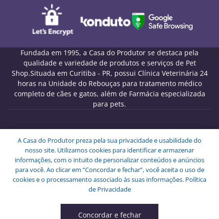
Fundada em 1995, a Casa do Produtor se destaca pela
qualidade e variedade de produtos e serviços de Pet
Shop.Situada em Curitiba - PR, possui Clínica Veterinária 24
horas na Unidade do Rebouças para tratamento médico
completo de cães e gatos, além de Farmácia especializada
para pets.
Melo Pet Shop Comércio de Rações LTDA - CNPJ
A Casa do Produtor preza pela sua privacidade e usabilidade do
09.439.591/0001-72
nosso site. Utilizamos cookies para identificar e armazenar
Endereço: Rua Engenheiros Rebouças, 1826 - Rebouças -
informações, com o intuito de personalizar conteúdos e anúncios
Curitiba - PR - CEP: 80230-040.
para você. Ao clicar em “Concordar e fechar”, você aceita o uso de
Copyright © Melo Pet Shop Comércio de Rações LTDA -
cookies e o processamento associado às suas informações.
Política
Todos os Direitos Reservados.
de Privacidade
Concordar e fechar