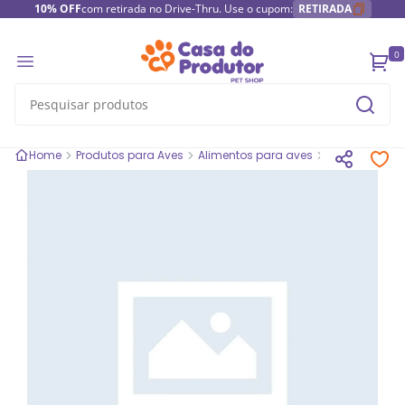
10% OFF
com retirada no Drive-Thru. Use o cupom:
RETIRADA
0
Home
Produtos para Aves
Alimentos para aves
Suplemento 