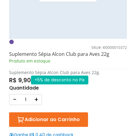
SKU#: I00000010372
Suplemento Sépia Alcon Club para Aves 22g
Produto em estoque
Suplemento Sépia Alcon Club para Aves 22g.
R$ 9,90
+5% de desconto no Pix
Quantidade
-
+
Adicionar ao Carrinho
Ganhe R$ 0,40 de cashback