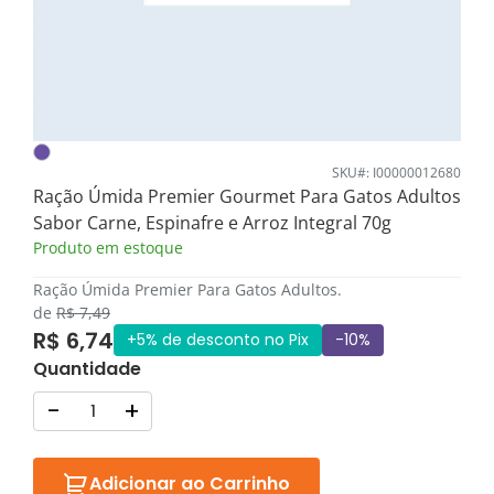
SKU#: I00000012680
Ração Úmida Premier Gourmet Para Gatos Adultos
Sabor Carne, Espinafre e Arroz Integral 70g
Produto em estoque
Ração Úmida Premier Para Gatos Adultos.
de
R$ 7,49
R$ 6,74
+5% de desconto no Pix
-10%
Quantidade
-
+
Adicionar ao Carrinho