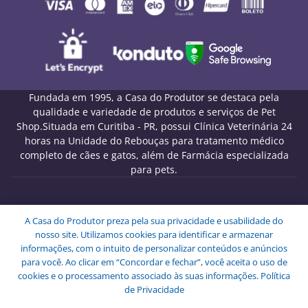
Fundada em 1995, a Casa do Produtor se destaca pela
qualidade e variedade de produtos e serviços de Pet
Shop.Situada em Curitiba - PR, possui Clínica Veterinária 24
horas na Unidade do Rebouças para tratamento médico
completo de cães e gatos, além de Farmácia especializada
para pets.
Melo Pet Shop Comércio de Rações LTDA - CNPJ
A Casa do Produtor preza pela sua privacidade e usabilidade do
09.439.591/0001-72
nosso site. Utilizamos cookies para identificar e armazenar
Endereço: Rua Engenheiros Rebouças, 1826 - Rebouças -
informações, com o intuito de personalizar conteúdos e anúncios
Curitiba - PR - CEP: 80230-040.
para você. Ao clicar em “Concordar e fechar”, você aceita o uso de
Copyright © Melo Pet Shop Comércio de Rações LTDA -
cookies e o processamento associado às suas informações.
Política
Todos os Direitos Reservados.
de Privacidade