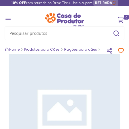
10% OFF
com retirada no Drive-Thru. Use o cupom:
RETIRADA
0
Home
Produtos para Cães
Rações para cães
Rações secas 