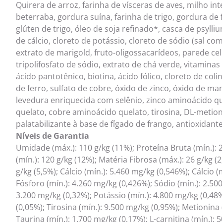
Quirera de arroz, farinha de vísceras de aves, milho in
beterraba, gordura suína, farinha de trigo, gordura de 
glúten de trigo, óleo de soja refinado*, casca de psyll
de cálcio, cloreto de potássio, cloreto de sódio (sal co
extrato de marigold, fruto-oligossacarídeos, parede ce
tripolifosfato de sódio, extrato de chá verde, vitaminas (
ácido pantotênico, biotina, ácido fólico, cloreto de coli
de ferro, sulfato de cobre, óxido de zinco, óxido de ma
levedura enriquecida com selênio, zinco aminoácido 
quelato, cobre aminoácido quelato, tirosina, DL-metioni
palatabilizante à base de fígado de frango, antioxidante
Níveis de Garantia
Umidade (máx.): 110 g/kg (11%); Proteína Bruta (mín.): 
(mín.): 120 g/kg (12%); Matéria Fibrosa (máx.): 26 g/kg (
g/kg (5,5%); Cálcio (mín.): 5.460 mg/kg (0,546%); Cálcio (
Fósforo (mín.): 4.260 mg/kg (0,426%); Sódio (mín.): 2.500
3.200 mg/kg (0,32%); Potássio (mín.): 4.800 mg/kg (0,48
(0,05%); Tirosina (mín.): 9.500 mg/kg (0,95%); Metionina 
Taurina (mín.): 1.700 mg/kg (0,17%); L-carnitina (mín.): 