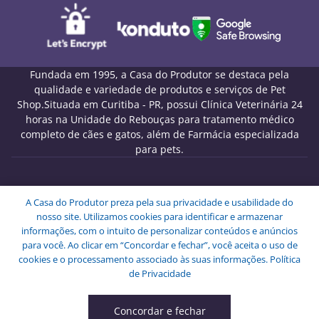
Fundada em 1995, a Casa do Produtor se destaca pela
qualidade e variedade de produtos e serviços de Pet
Shop.Situada em Curitiba - PR, possui Clínica Veterinária 24
horas na Unidade do Rebouças para tratamento médico
completo de cães e gatos, além de Farmácia especializada
para pets.
Melo Pet Shop Comércio de Rações LTDA - CNPJ
A Casa do Produtor preza pela sua privacidade e usabilidade do
09.439.591/0001-72
nosso site. Utilizamos cookies para identificar e armazenar
Endereço: Rua Engenheiros Rebouças, 1826 - Rebouças -
informações, com o intuito de personalizar conteúdos e anúncios
Curitiba - PR - CEP: 80230-040.
para você. Ao clicar em “Concordar e fechar”, você aceita o uso de
Copyright © Melo Pet Shop Comércio de Rações LTDA -
cookies e o processamento associado às suas informações.
Política
Todos os Direitos Reservados.
de Privacidade
Concordar e fechar