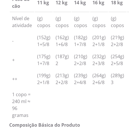
11 kg
12 kg
14 kg
16 kg
18 kg
cão
Nível de
(g)
(g)
(g)
(g)
(g)
atividade
copos
copos
copos
copos
copos
(152g)
(162g)
(182g)
(201g)
(219g)
-
1+5/8
1+6/8
1+7/8
2+1/8
2+2/8
(175g)
(187g)
(210g)
(232g)
(254g)
+
1+7/8
2
2+2/8
2+3/8
2+5/8
(199g)
(213g)
(239g)
(264g)
(289g)
++
2+1/8
2+2/8
2+4/8
2+6/8
3
1 copo =
240 ml ≈
96
gramas
Composição Básica do Produto