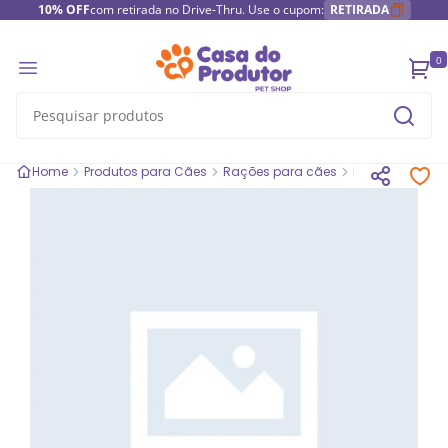
10% OFF
com retirada no Drive-Thru. Use o cupom:
RETIRADA
0
Home
Produtos para Cães
Rações para cães
Rações secas 