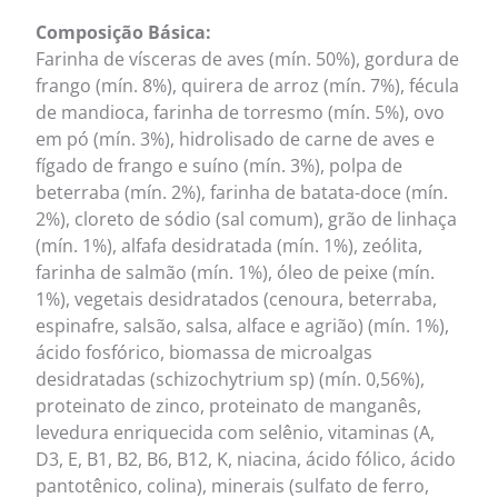
Composição Básica:
Farinha de vísceras de aves (mín. 50%), gordura de
frango (mín. 8%), quirera de arroz (mín. 7%), fécula
de mandioca, farinha de torresmo (mín. 5%), ovo
em pó (mín. 3%), hidrolisado de carne de aves e
fígado de frango e suíno (mín. 3%), polpa de
beterraba (mín. 2%), farinha de batata-doce (mín.
2%), cloreto de sódio (sal comum), grão de linhaça
(mín. 1%), alfafa desidratada (mín. 1%), zeólita,
farinha de salmão (mín. 1%), óleo de peixe (mín.
1%), vegetais desidratados (cenoura, beterraba,
espinafre, salsão, salsa, alface e agrião) (mín. 1%),
ácido fosfórico, biomassa de microalgas
desidratadas (schizochytrium sp) (mín. 0,56%),
proteinato de zinco, proteinato de manganês,
levedura enriquecida com selênio, vitaminas (A,
D3, E, B1, B2, B6, B12, K, niacina, ácido fólico, ácido
pantotênico, colina), minerais (sulfato de ferro,