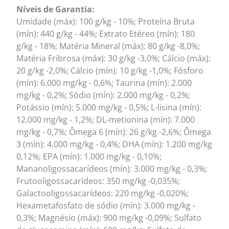
Níveis de Garantia:
Umidade (máx): 100 g/kg - 10%; Proteína Bruta
(mín): 440 g/kg - 44%; Extrato Etéreo (mín): 180
g/kg - 18%; Matéria Mineral (máx): 80 g/kg -8,0%;
Matéria Fribrosa (máx): 30 g/kg -3,0%; Cálcio (máx):
20 g/kg -2,0%; Cálcio (mín): 10 g/kg -1,0%; Fósforo
(mín): 6.000 mg/kg - 0,6%; Taurina (mín): 2.000
mg/kg - 0,2%; Sódio (mín): 2.000 mg/kg - 0,2%;
Potássio (mín): 5.000 mg/kg - 0,5%; L-lisina (mín):
12.000 mg/kg - 1,2%; DL-metionina (mín): 7.000
mg/kg - 0,7%; Ômega 6 (mín): 26 g/kg -2,6%; Ômega
3 (mín): 4.000 mg/kg - 0,4%; DHA (mín): 1.200 mg/kg
0,12%; EPA (mín): 1.000 mg/kg - 0,10%;
Mananoligossacarídeos (mín): 3.000 mg/kg - 0,3%;
Frutooligossacarídeos: 350 mg/kg -0,035%;
Galactooligossacarídeos: 220 mg/kg -0,020%;
Hexametafosfato de sódio (mín): 3.000 mg/kg -
0,3%; Magnésio (máx): 900 mg/kg -0,09%; Sulfato