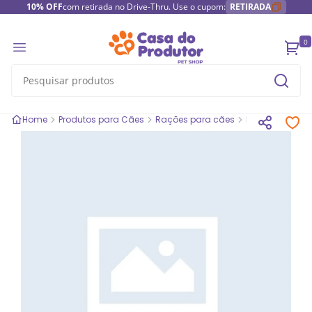
10% OFF
com retirada no Drive-Thru. Use o cupom:
RETIRADA
0
Home
Produtos para Cães
Rações para cães
Rações medic