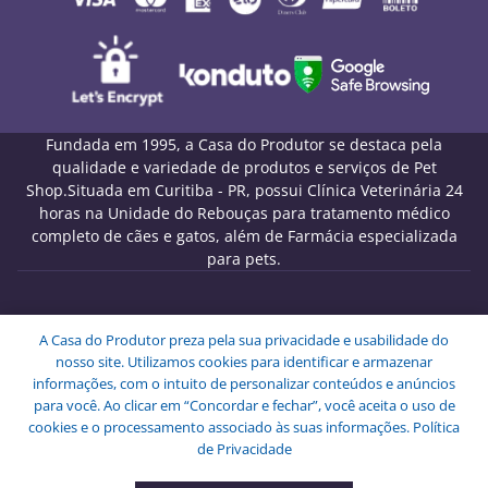
Fundada em 1995, a Casa do Produtor se destaca pela
qualidade e variedade de produtos e serviços de Pet
Shop.Situada em Curitiba - PR, possui Clínica Veterinária 24
horas na Unidade do Rebouças para tratamento médico
completo de cães e gatos, além de Farmácia especializada
para pets.
Melo Pet Shop Comércio de Rações LTDA - CNPJ
A Casa do Produtor preza pela sua privacidade e usabilidade do
09.439.591/0001-72
nosso site. Utilizamos cookies para identificar e armazenar
Endereço: Rua Engenheiros Rebouças, 1826 - Rebouças -
informações, com o intuito de personalizar conteúdos e anúncios
Curitiba - PR - CEP: 80230-040.
para você. Ao clicar em “Concordar e fechar”, você aceita o uso de
Copyright © Melo Pet Shop Comércio de Rações LTDA -
cookies e o processamento associado às suas informações.
Política
Todos os Direitos Reservados.
de Privacidade