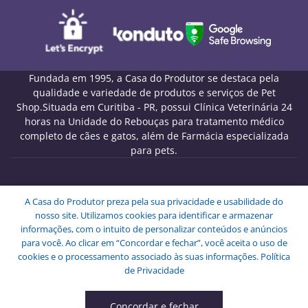
Fundada em 1995, a Casa do Produtor se destaca pela
qualidade e variedade de produtos e serviços de Pet
Shop.Situada em Curitiba - PR, possui Clínica Veterinária 24
horas na Unidade do Rebouças para tratamento médico
completo de cães e gatos, além de Farmácia especializada
para pets.
Melo Pet Shop Comércio de Rações LTDA - CNPJ
A Casa do Produtor preza pela sua privacidade e usabilidade do
09.439.591/0001-72
nosso site. Utilizamos cookies para identificar e armazenar
Endereço: Rua Engenheiros Rebouças, 1826 - Rebouças -
informações, com o intuito de personalizar conteúdos e anúncios
Curitiba - PR - CEP: 80230-040.
para você. Ao clicar em “Concordar e fechar”, você aceita o uso de
Copyright © Melo Pet Shop Comércio de Rações LTDA -
cookies e o processamento associado às suas informações.
Política
Todos os Direitos Reservados.
de Privacidade
Concordar e fechar