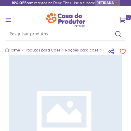
10% OFF
com retirada no Drive-Thru. Use o cupom:
RETIRADA
0
Home
Produtos para Cães
Rações para cães
Rações secas 