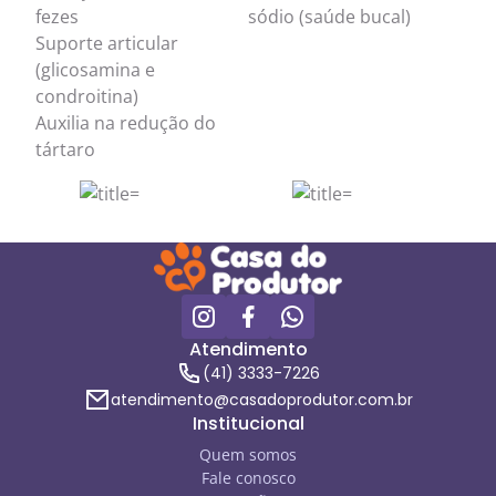
fezes
sódio (saúde bucal)
Suporte articular
(glicosamina e
condroitina)
Auxilia na redução do
tártaro
Atendimento
(41) 3333-7226
atendimento@casadoprodutor.com.br
Institucional
Quem somos
Fale conosco