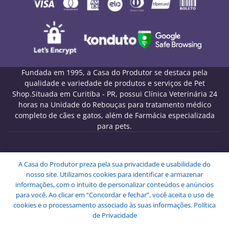
Fundada em 1995, a Casa do Produtor se destaca pela
qualidade e variedade de produtos e serviços de Pet
Shop.Situada em Curitiba - PR, possui Clínica Veterinária 24
horas na Unidade do Rebouças para tratamento médico
completo de cães e gatos, além de Farmácia especializada
para pets.
Melo Pet Shop Comércio de Rações LTDA - CNPJ
A Casa do Produtor preza pela sua privacidade e usabilidade do
09.439.591/0001-72
nosso site. Utilizamos cookies para identificar e armazenar
Endereço: Rua Engenheiros Rebouças, 1826 - Rebouças -
informações, com o intuito de personalizar conteúdos e anúncios
Curitiba - PR - CEP: 80230-040.
para você. Ao clicar em “Concordar e fechar”, você aceita o uso de
Copyright © Melo Pet Shop Comércio de Rações LTDA -
cookies e o processamento associado às suas informações.
Política
Todos os Direitos Reservados.
de Privacidade