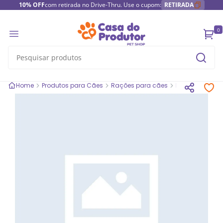
10% OFF
com retirada no Drive-Thru. Use o cupom:
RETIRADA
0
Home
Produtos para Cães
Rações para cães
Rações secas 