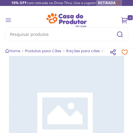
10% OFF
com retirada no Drive-Thru. Use o cupom:
RETIRADA
0
Home
Produtos para Cães
Rações para cães
Rações secas 