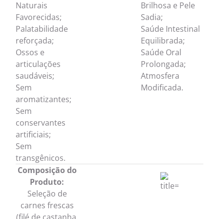
Naturais
Brilhosa e Pele
Favorecidas;
Sadia;
Palatabilidade
Saúde Intestinal
reforçada;
Equilibrada;
Ossos e
Saúde Oral
articulações
Prolongada;
saudáveis;
Atmosfera
Sem
Modificada.
aromatizantes;
Sem
conservantes
artificiais;
Sem
transgênicos.
Composição do
Produto:
Seleção de
carnes frescas
(filé de castanha,