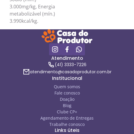
3.000mg/kg, Energia
metabolizável (mín.)
3.990kcal/kg.
Atendimento
(41) 3333-7226
atendimento@casadoprodutor.com.br
Institucional
Quem somos
Fale conosco
Doação
Blog
Clube CP+
Agendamento de Entregas
Trabalhe conosco
Links úteis