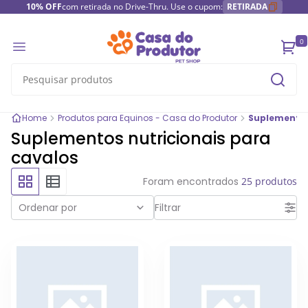
10% OFF
com retirada no Drive-Thru. Use o cupom:
RETIRADA
0
Home
Produtos para Equinos - Casa do Produtor
Suplementos
Suplementos nutricionais para
cavalos
Foram encontrados
25 produtos
Ordenar por
Filtrar