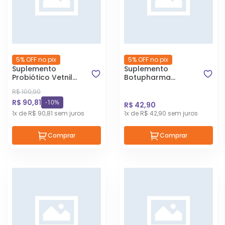
5% OFF no pix
5% OFF no pix
Suplemento
Suplemento
Probiótico Vetnil
Botupharma
Organew 1 Kg
Botumix Stomex
R$ 100,90
Horse 43 gr
R$ 90,81
-10%
R$ 42,90
1x de R$ 90,81 sem juros
1x de R$ 42,90 sem juros
Comprar
Comprar