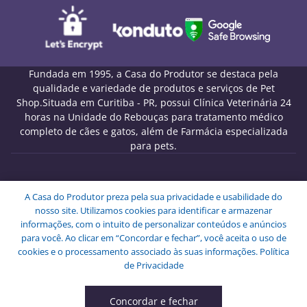
Fundada em 1995, a Casa do Produtor se destaca pela
qualidade e variedade de produtos e serviços de Pet
Shop.Situada em Curitiba - PR, possui Clínica Veterinária 24
horas na Unidade do Rebouças para tratamento médico
completo de cães e gatos, além de Farmácia especializada
para pets.
Melo Pet Shop Comércio de Rações LTDA - CNPJ
A Casa do Produtor preza pela sua privacidade e usabilidade do
09.439.591/0001-72
nosso site. Utilizamos cookies para identificar e armazenar
Endereço: Rua Engenheiros Rebouças, 1826 - Rebouças -
informações, com o intuito de personalizar conteúdos e anúncios
Curitiba - PR - CEP: 80230-040.
para você. Ao clicar em “Concordar e fechar”, você aceita o uso de
Copyright © Melo Pet Shop Comércio de Rações LTDA -
cookies e o processamento associado às suas informações.
Política
Todos os Direitos Reservados.
de Privacidade
Concordar e fechar