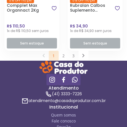
5% OFF no pix
5% OFF no pix
Compplet Max
Rubralan Calbos
Organnact 2Kg
Suplemento
Vitamínico para
Equinos 300g
R$ 110,50
R$ 34,90
1x de R$ 110,50 sem juros
1x de R$ 34,90 sem juros
Sem estoque
Sem estoque
1
2
3
Atendimento
(41) 3333-7226
atendimento@casadoprodutor.com.br
Institucional
Quem somos
Fale conosco
Doação