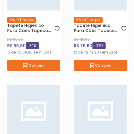
5% OFF no pix
5% OFF no pix
Tapete Higiênico
Tapete Higiênico
Para Cães Tapeco
Para Cães Tapeco
80x60cm Com 30
Carvão Ativado
R$ 99,90
R$ 119,90
Unidades
80cm x 60cm Com
R$ 69,90
R$ 79,90
30 Unidades
-30%
-33%
1x de R$ 69,90 sem juros
1x de R$ 79,90 sem juros
Comprar
Comprar