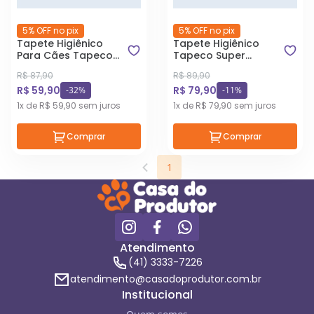
5% OFF no pix
5% OFF no pix
Tapete Higiênico
Tapete Higiênico
Para Cães Tapeco
Tapeco Super
60x60cm Com 30
Premium 80cm x
R$ 87,90
R$ 89,90
Unidades
60cm 30 Unidades
R$ 59,90
R$ 79,90
-32%
-11%
1x de R$ 59,90 sem juros
1x de R$ 79,90 sem juros
Comprar
Comprar
1
Atendimento
(41) 3333-7226
atendimento@casadoprodutor.com.br
Institucional