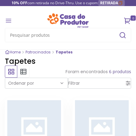
10% OFF
com retirada no Drive-Thru. Use o cupom:
RETIRADA
0
Home
Patrocinados
Tapetes
Tapetes
Foram encontrados
6 produtos
Ordenar por
Filtrar