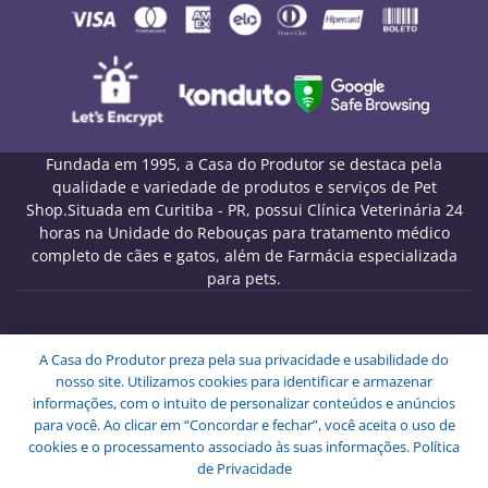
Fundada em 1995, a Casa do Produtor se destaca pela
qualidade e variedade de produtos e serviços de Pet
Shop.Situada em Curitiba - PR, possui Clínica Veterinária 24
horas na Unidade do Rebouças para tratamento médico
completo de cães e gatos, além de Farmácia especializada
para pets.
Melo Pet Shop Comércio de Rações LTDA - CNPJ
A Casa do Produtor preza pela sua privacidade e usabilidade do
09.439.591/0001-72
nosso site. Utilizamos cookies para identificar e armazenar
Endereço: Rua Engenheiros Rebouças, 1826 - Rebouças -
informações, com o intuito de personalizar conteúdos e anúncios
Curitiba - PR - CEP: 80230-040.
para você. Ao clicar em “Concordar e fechar”, você aceita o uso de
Copyright © Melo Pet Shop Comércio de Rações LTDA -
cookies e o processamento associado às suas informações.
Política
Todos os Direitos Reservados.
de Privacidade