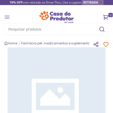
10% OFF
com retirada no Drive-Thru. Use o cupom:
RETIRADA
0
Home
Farmácia pet: medicamentos e suplementos
Medicamen