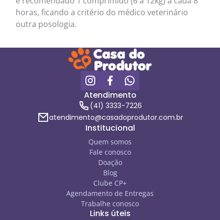
é recomendado 1 comprimido (6 a 12kg) a cada 8
horas, ficando a critério do médico veterinário
outra posologia.
Atendimento
(41) 3333-7226
atendimento@casadoprodutor.com.br
Institucional
Quem somos
Fale conosco
Doação
Blog
Clube CP+
Agendamento de Entregas
Trabalhe conosco
Links úteis