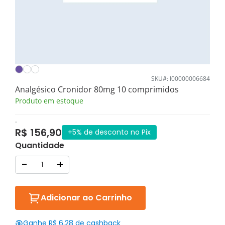
SKU#: I00000006684
Analgésico Cronidor 80mg 10 comprimidos
Produto em estoque
.
R$ 156,90
+5% de desconto no Pix
Quantidade
-
+
Adicionar ao Carrinho
Ganhe R$ 6,28 de cashback