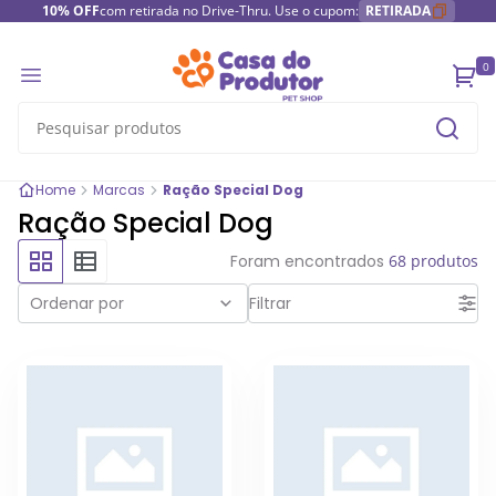
10% OFF
com retirada no Drive-Thru. Use o cupom:
RETIRADA
0
Home
Marcas
Ração Special Dog
Ração Special Dog
Foram encontrados
68 produtos
Ordenar por
Filtrar