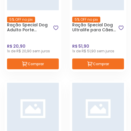
5% OFF no pix
5% OFF no pix
Ração Special Dog
Ração Special Dog
Adulto Porte
Ultralife para Cães
Pequeno Carne 1kg
Adultos Raças
Pequenas Sabor
Frango e Arroz 3kg
R$ 20,90
R$ 51,90
1x de R$ 20,90 sem juros
1x de R$ 51,90 sem juros
Comprar
Comprar