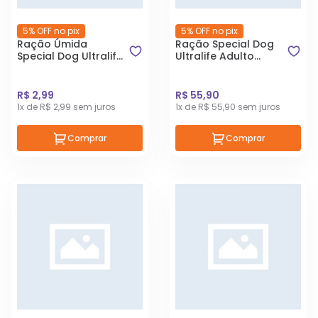
5% OFF no pix
5% OFF no pix
Ração Úmida
Ração Special Dog
Special Dog Ultralife
Ultralife Adulto
para Cães Adultos
Raças Pequenas
de Porte Pequeno
Cordeiro 3kg
Sabor Frango ao
R$ 2,99
R$ 55,90
Molho 100g
1x de R$ 2,99 sem juros
1x de R$ 55,90 sem juros
Comprar
Comprar