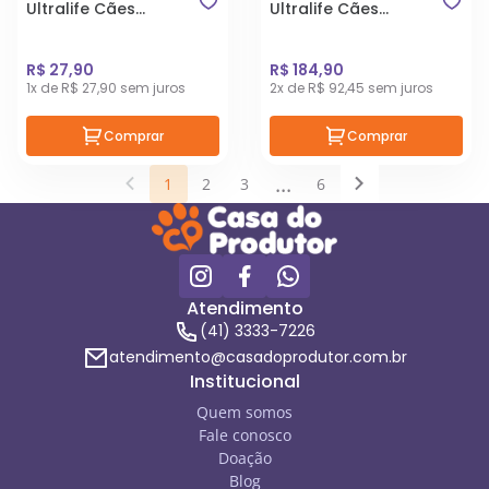
Ultralife Cães
Ultralife Cães
Filhotes Raças
Filhotes Raças
Pequenas 1kg
Médias e Grandes 15
Kg
R$ 27,90
R$ 184,90
1x de R$ 27,90 sem juros
2x de R$ 92,45 sem juros
Comprar
Comprar
...
1
2
3
6
Atendimento
(41) 3333-7226
atendimento@casadoprodutor.com.br
Institucional
Quem somos
Fale conosco
Doação
Blog