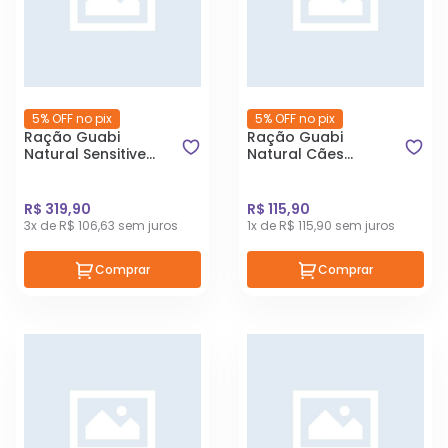
5% OFF no pix
5% OFF no pix
Ração Guabi
Ração Guabi
Natural Sensitive
Natural Cães
Salmão e Aveia
Filhotes Raças Mini
Cães Adultos Raças
Frango e Arroz 2,5
Mini,Pequena e
Kg
R$ 319,90
R$ 115,90
Média 10,1kg
3x de R$ 106,63 sem juros
1x de R$ 115,90 sem juros
Comprar
Comprar