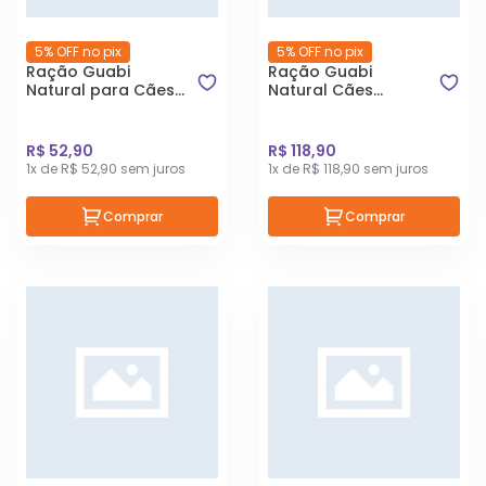
5% OFF no pix
5% OFF no pix
Ração Guabi
Ração Guabi
Natural para Cães
Natural Cães
Adultos de Porte
Adultos Raças
Mini e Pequeno
Médias Cordeiro e
Sabor Frango e
Aveia 2,5Kg
R$ 52,90
R$ 118,90
Arroz Integral 1kg
1x de R$ 52,90 sem juros
1x de R$ 118,90 sem juros
Comprar
Comprar