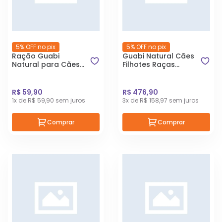
5% OFF no pix
5% OFF no pix
Ração Guabi
Guabi Natural Cães
Natural para Cães
Filhotes Raças
Adultos de Porte
Grandes e Gigantes
Mini e Pequeno
Frango e Arroz
Sabor Cordeiro e
Integral 20kg
R$ 59,90
R$ 476,90
Aveia 1kg
1x de R$ 59,90 sem juros
3x de R$ 158,97 sem juros
Comprar
Comprar