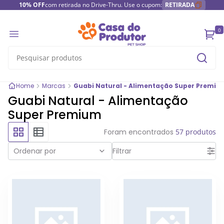
10% OFF
com retirada no Drive-Thru. Use o cupom:
RETIRADA
0
Home
Marcas
Guabi Natural - Alimentação Super Premiu
Guabi Natural - Alimentação
Super Premium
Foram encontrados
57 produtos
Ordenar por
Filtrar