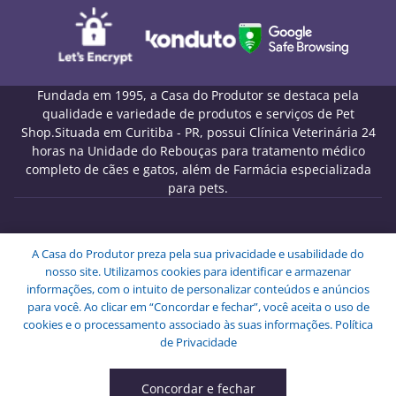
Fundada em 1995, a Casa do Produtor se destaca pela
qualidade e variedade de produtos e serviços de Pet
Shop.Situada em Curitiba - PR, possui Clínica Veterinária 24
horas na Unidade do Rebouças para tratamento médico
completo de cães e gatos, além de Farmácia especializada
para pets.
Melo Pet Shop Comércio de Rações LTDA - CNPJ
A Casa do Produtor preza pela sua privacidade e usabilidade do
09.439.591/0001-72
nosso site. Utilizamos cookies para identificar e armazenar
Endereço: Rua Engenheiros Rebouças, 1826 - Rebouças -
informações, com o intuito de personalizar conteúdos e anúncios
Curitiba - PR - CEP: 80230-040.
para você. Ao clicar em “Concordar e fechar”, você aceita o uso de
Copyright © Melo Pet Shop Comércio de Rações LTDA -
cookies e o processamento associado às suas informações.
Política
Todos os Direitos Reservados.
de Privacidade
Concordar e fechar