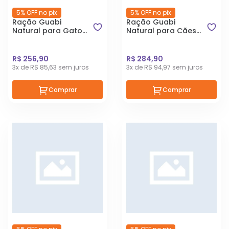
5% OFF no pix
5% OFF no pix
Ração Guabi
Ração Guabi
Natural para Gatos
Natural para Cães
Adultos Sabor
Adultos de Raças
Salmão e Cevada
Médias sabor
7,5kg
Cordeiro e Aveia
R$ 256,90
R$ 284,90
12kg
3x de R$ 85,63 sem juros
3x de R$ 94,97 sem juros
Comprar
Comprar