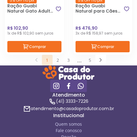
5% OFF no pix
5% OFF no pix
Ração Guabi
Ração Guabi
Natural Gato Adulto
Natural para Cães
Castrado Frango e
Filhotes de Porte
Arroz Integral 1,5Kg
Mini e Pequeno
Sabor Frango e
R$ 102,90
R$ 476,90
Arroz Integral 20kg
1x de R$ 102,90 sem juros
3x de R$ 158,97 sem juros
Comprar
Comprar
...
1
2
3
5
Atendimento
(41) 3333-7226
atendimento@casadoprodutor.com.br
Institucional
Quem somos
Fale conosco
Doação