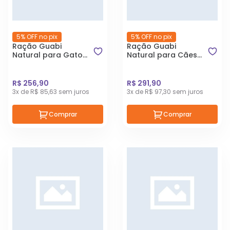
5% OFF no pix
5% OFF no pix
Ração Guabi
Ração Guabi
Natural para Gatos
Natural para Cães
Adultos Sabor
Adultos de Porte
Frango e Arroz
Grande e Gigante
Integral 7,5kg
Sabor Cordeiro e
R$ 256,90
R$ 291,90
Aveia 12kg
3x de R$ 85,63 sem juros
3x de R$ 97,30 sem juros
Comprar
Comprar