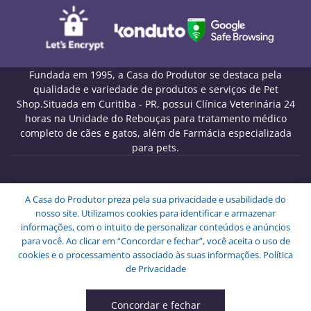
Fundada em 1995, a Casa do Produtor se destaca pela
qualidade e variedade de produtos e serviços de Pet
Shop.Situada em Curitiba - PR, possui Clínica Veterinária 24
horas na Unidade do Rebouças para tratamento médico
completo de cães e gatos, além de Farmácia especializada
para pets.
Melo Pet Shop Comércio de Rações LTDA - CNPJ
A Casa do Produtor preza pela sua privacidade e usabilidade do
09.439.591/0001-72
nosso site. Utilizamos cookies para identificar e armazenar
Endereço: Rua Engenheiros Rebouças, 1826 - Rebouças -
informações, com o intuito de personalizar conteúdos e anúncios
Curitiba - PR - CEP: 80230-040.
para você. Ao clicar em “Concordar e fechar”, você aceita o uso de
Copyright © Melo Pet Shop Comércio de Rações LTDA -
cookies e o processamento associado às suas informações.
Política
Todos os Direitos Reservados.
de Privacidade
Concordar e fechar