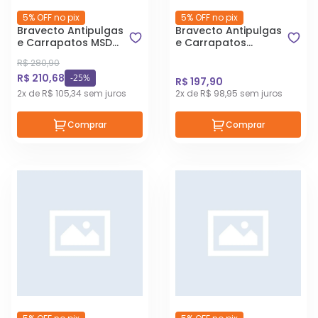
5% OFF no pix
5% OFF no pix
Bravecto Antipulgas
Bravecto Antipulgas
e Carrapatos MSD
e Carrapatos
para Cães de 10 a
Transdermal MSD
R$ 280,90
20 kg
para Cães 2 a 4,5kg
R$ 210,68
-25%
R$ 197,90
2x de R$ 105,34 sem juros
2x de R$ 98,95 sem juros
Comprar
Comprar