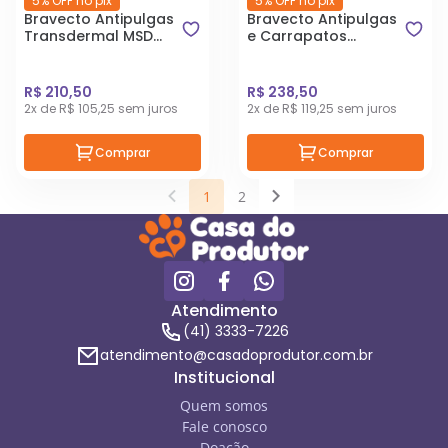
5% OFF no pix
5% OFF no pix
Bravecto Antipulgas
Bravecto Antipulgas
Transdermal MSD
e Carrapatos
para Gatos 2,8 a
Transdermal MSD
6,25kg
para Cães 4,5 a
10kg
R$ 210,50
R$ 238,50
2x de R$ 105,25 sem juros
2x de R$ 119,25 sem juros
Comprar
Comprar
1
2
Atendimento
(41) 3333-7226
atendimento@casadoprodutor.com.br
Institucional
Quem somos
Fale conosco
Doação