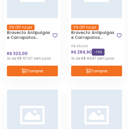
5% OFF no pix
5% OFF no pix
Bravecto Antipulgas
Bravecto Antipulgas
e Carrapatos
e Carrapatos
Transdermal MSD
Transdermal MSD
R$ 352,90
para Cães 20 a
para Cães 40 a
R$ 284,90
40kg
56kg
-19%
R$ 323,00
3x de R$ 107,67 sem juros
3x de R$ 94,97 sem juros
Comprar
Comprar