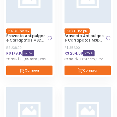
5% OFF no pix
5% OFF no pix
Bravecto Antipulgas
Bravecto Antipulgas
e Carrapatos MSD
e Carrapatos MSD
para Cães de 4,5 a
para Cães de 40 a
R$ 238,90
R$ 352,90
10 kg
56 kg
R$ 179,18
R$ 264,68
-25%
-25%
2x de R$ 89,59 sem juros
3x de R$ 88,23 sem juros
Comprar
Comprar