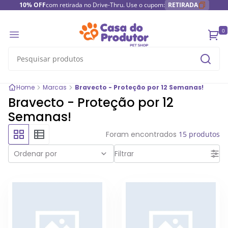
10% OFF
com retirada no Drive-Thru. Use o cupom:
RETIRADA
0
Home
Marcas
Bravecto - Proteção por 12 Semanas!
Bravecto - Proteção por 12
Semanas!
Foram encontrados
15 produtos
Ordenar por
Filtrar