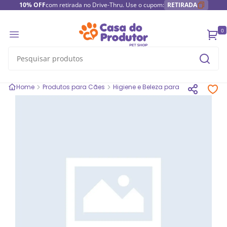
10% OFF
com retirada no Drive-Thru. Use o cupom:
RETIRADA
0
Home
Produtos para Cães
Higiene e Beleza para cães
Hidrata