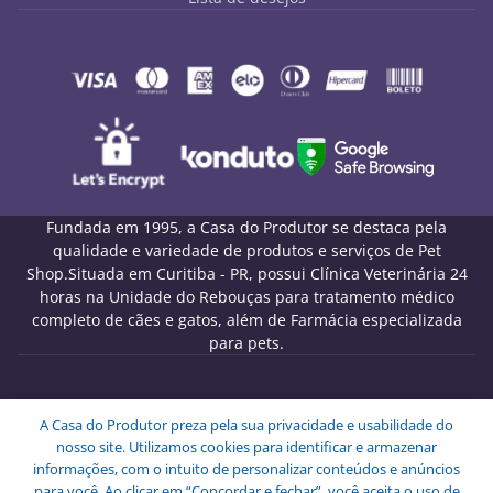
Fundada em 1995, a Casa do Produtor se destaca pela
qualidade e variedade de produtos e serviços de Pet
Shop.Situada em Curitiba - PR, possui Clínica Veterinária 24
horas na Unidade do Rebouças para tratamento médico
completo de cães e gatos, além de Farmácia especializada
para pets.
Melo Pet Shop Comércio de Rações LTDA - CNPJ
A Casa do Produtor preza pela sua privacidade e usabilidade do
09.439.591/0001-72
nosso site. Utilizamos cookies para identificar e armazenar
Endereço: Rua Engenheiros Rebouças, 1826 - Rebouças -
informações, com o intuito de personalizar conteúdos e anúncios
Curitiba - PR - CEP: 80230-040.
para você. Ao clicar em “Concordar e fechar”, você aceita o uso de