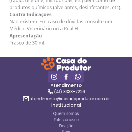
(rádio, telefone, microondas, etc) bem como de
produtos químicos (alvejantes, desinfetantes, etc).
Contra Indicações
Não existem. Em caso de dúvidas consulte um
Médico Veterinário ou a Real H.
Apresentação
Frasco de 30 ml.
Atendimento
(41) 3333-7226
atendimento@casadoprodutor.com.br
Institucional
Quem somos
Fale conosco
Doação
Blog