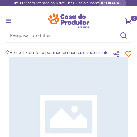
10% OFF
com retirada no Drive-Thru. Use o cupom:
RETIRADA
0
Home
Farmácia pet: medicamentos e suplementos
Tratamento