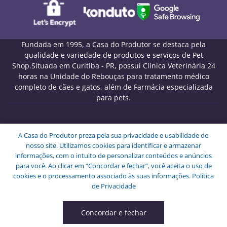
Fundada em 1995, a Casa do Produtor se destaca pela
qualidade e variedade de produtos e serviços de Pet
Shop.Situada em Curitiba - PR, possui Clínica Veterinária 24
horas na Unidade do Rebouças para tratamento médico
completo de cães e gatos, além de Farmácia especializada
para pets.
Melo Pet Shop Comércio de Rações LTDA - CNPJ
A Casa do Produtor preza pela sua privacidade e usabilidade do
09.439.591/0001-72
nosso site. Utilizamos cookies para identificar e armazenar
Endereço: Rua Engenheiros Rebouças, 1826 - Rebouças -
informações, com o intuito de personalizar conteúdos e anúncios
Curitiba - PR - CEP: 80230-040.
para você. Ao clicar em “Concordar e fechar”, você aceita o uso de
Copyright © Melo Pet Shop Comércio de Rações LTDA -
cookies e o processamento associado às suas informações.
Política
Todos os Direitos Reservados.
de Privacidade
Concordar e fechar