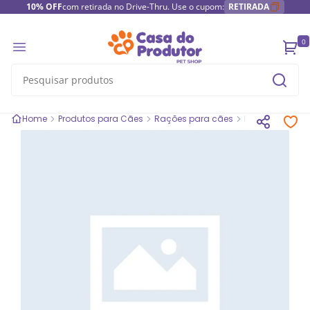
10% OFF
com retirada no Drive-Thru. Use o cupom:
RETIRADA
0
Home
Produtos para Cães
Rações para cães
Rações medic