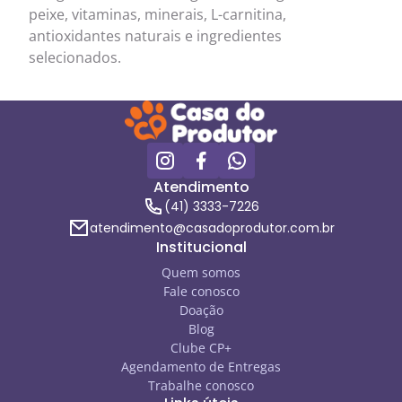
peixe, vitaminas, minerais, L-carnitina,
antioxidantes naturais e ingredientes
selecionados.
Atendimento
(41) 3333-7226
atendimento@casadoprodutor.com.br
Institucional
Quem somos
Fale conosco
Doação
Blog
Clube CP+
Agendamento de Entregas
Trabalhe conosco