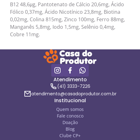
B12 48,6μg, Pantotenato de Cálcio 20,6mg, Ácido
Fólico 0,37mg, Ácido Nicotínico 23,8mg, Biotina
0,02mg, Colina 815mg, Zinco 100mg, Ferro 88mg,
Manganês 5,8mg, Iodo 1,5mg, Selênio 0,4mg,
Cobre 11mg.
Atendimento
(41) 3333-7226
atendimento@casadoprodutor.com.br
Institucional
Quem somos
Fale conosco
Doação
Blog
Clube CP+