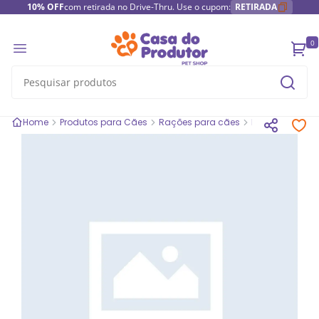
10% OFF
com retirada no Drive-Thru. Use o cupom:
RETIRADA
0
Home
Produtos para Cães
Rações para cães
Rações secas 