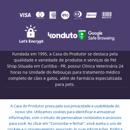
Fundada em 1995, a Casa do Produtor se destaca pela
qualidade e variedade de produtos e serviços de Pet
Shop.Situada em Curitiba - PR, possui Clínica Veterinária 24
horas na Unidade do Rebouças para tratamento médico
completo de cães e gatos, além de Farmácia especializada
para pets.
Melo Pet Shop Comércio de Rações LTDA - CNPJ
A Casa do Produtor preza pela sua privacidade e usabilidade do
09.439.591/0001-72
nosso site. Utilizamos cookies para identificar e armazenar
Endereço: Rua Engenheiros Rebouças, 1826 - Rebouças -
informações, com o intuito de personalizar conteúdos e anúncios
Curitiba - PR - CEP: 80230-040.
para você. Ao clicar em “Concordar e fechar”, você aceita o uso de
Copyright © Melo Pet Shop Comércio de Rações LTDA -
cookies e o processamento associado às suas informações.
Política