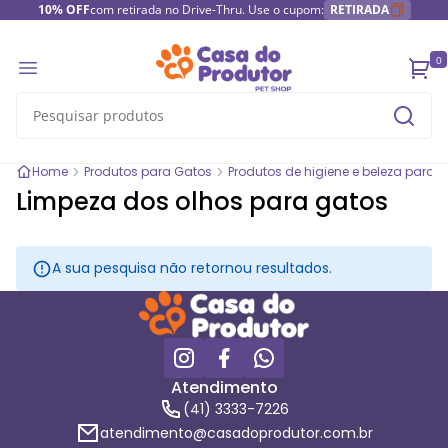
10% OFF
com retirada no Drive-Thru. Use o cupom:
RETIRADA
0
Home
Produtos para Gatos
Produtos de higiene e beleza para 
Limpeza dos olhos para gatos
A sua pesquisa não retornou resultados.
Atendimento
(41) 3333-7226
atendimento@casadoprodutor.com.br