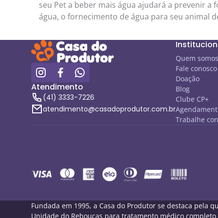
seu Pet a beber mais água ajudará a prevenir a 
água, o fornecimento de água para seu animal d
Institucion
Quem somo
Fale conosco
Doação
Atendimento
Blog
(41) 3333-7226
Clube CP+
atendimento@casadoprodutor.com.br
Agendamento
Trabalhe co
Fundada em 1995, a Casa do Produtor se destaca pela qua
Unidade do Rebouças para tratamento médico completo de