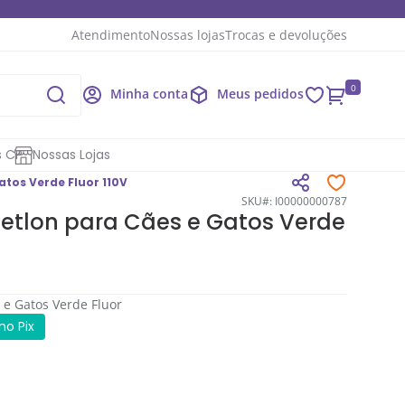
Atendimento
Nossas lojas
Trocas e devoluções
0
Minha conta
Meus pedidos
s CP
Nossas Lojas
tos Verde Fluor 110V
SKU#: I00000000787
etlon para Cães e Gatos Verde
 e Gatos Verde Fluor
no Pix