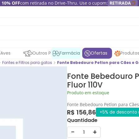
10% OFF
com retirada no Drive-Thru. Use o cupom:
RETIRADA
Aves
Outros Pets
Farmácia
Ofertas
Produto
Fontes e Filtros para gatos
Fonte Bebedouro Petlon para Cães e Ga
Fonte Bebedouro P
Fluor 110V
Produto em estoque
Fonte Bebedouro Petlon para Cães
R$ 156,86
+5% de desconto 
Quantidade
-
+