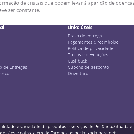
formação de cristais que podem levar à aparição de doença
eve ser constante.
al
Links úteis
s
Prazo de entrega
Pagamentos e reembolso
Política de privacidade
Trocas e devoluções
Cashback
 de Entregas
Cupons de desconto
nosco
Drive-thru
lidade e variedade de produtos e serviços de Pet Shop.Situada em C
 cães e gatos, além de Farmácia especializada para pets.