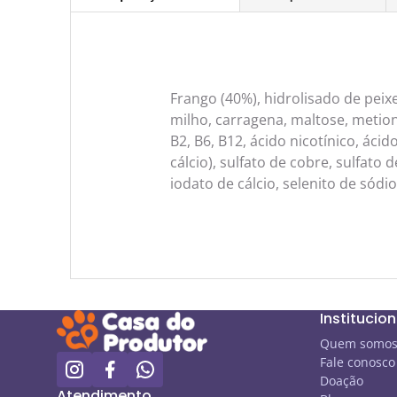
Frango (40%), hidrolisado de peix
milho, carragena, maltose, metioni
B2, B6, B12, ácido nicotínico, ácid
cálcio), sulfato de cobre, sulfato
iodato de cálcio, selenito de sódio
Institucion
Quem somo
Fale conosco
Doação
Atendimento