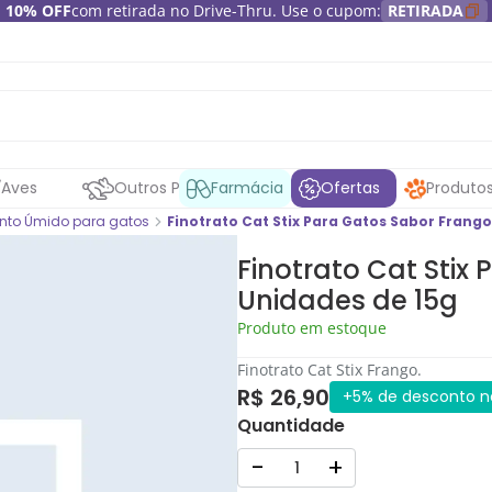
10% OFF
com retirada no Drive-Thru. Use o cupom:
RETIRADA
Aves
Outros Pets
Farmácia
Ofertas
Produto
nto Úmido para gatos
Finotrato Cat Stix Para Gatos Sabor Frango
Finotrato Cat Stix
Unidades de 15g
Produto em estoque
Finotrato Cat Stix Frango.
R$ 26,90
+5% de desconto no
Quantidade
-
+