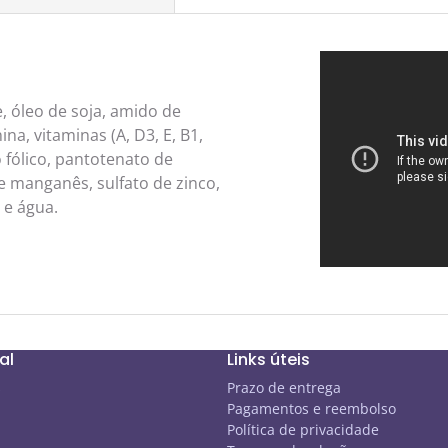
e, óleo de soja, amido de
na, vitaminas (A, D3, E, B1,
o fólico, pantotenato de
 de manganês, sulfato de zinco,
 e água.
al
Links úteis
s
Prazo de entrega
Pagamentos e reembolso
Política de privacidade