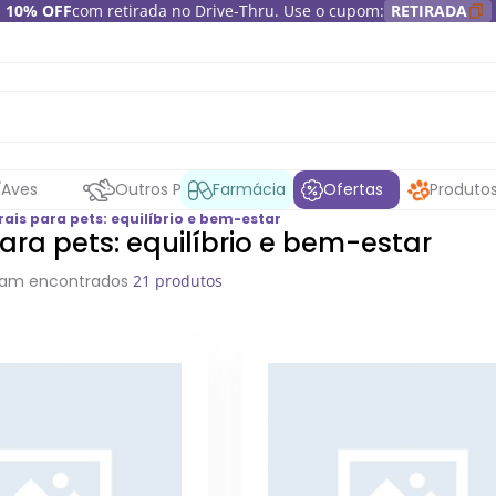
10% OFF
com retirada no Drive-Thru. Use o cupom:
RETIRADA
Aves
Outros Pets
Farmácia
Ofertas
Produto
rais para pets: equilíbrio e bem-estar
para pets: equilíbrio e bem-estar
ram encontrados
21 produtos