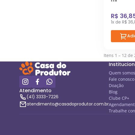
R$ 36,8
1x de R$ 36
Adi
Itens 1 – 12 de 
Institucion
Quem somo
Fale conosco
Doação
Atendimento
Blog
(41) 3333-7226
Clube CP+
atendimento@casadoprodutor.com.br
Agendamento
Trabalhe co