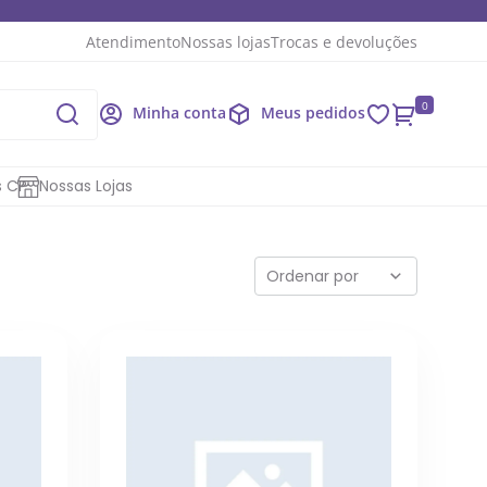
Atendimento
Nossas lojas
Trocas e devoluções
0
Minha conta
Meus pedidos
s CP
Nossas Lojas
Ordenar por