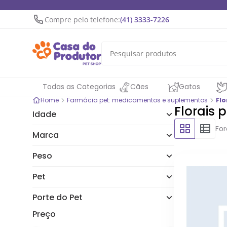
Compre pelo telefone:
(41) 3333-7226
Todas as Categorias
Cães
Gatos
Home
Farmácia pet: medicamentos e suplementos
Flo
Florais 
Idade
Fo
Adulto
Marca
Filhote, Adulto e Sênior
Ceva
Adulto e Sênior
Peso
Homeo Pet
300g
Konig
Pet
Cachorro
Porte do Pet
Cachorro e Gato
Pequeno, Médio e Grande
Preço
Gato