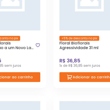
conto no pix
+5% de desconto no pix
florais
Floral Bioflorais
o a um Novo Lar
Agressividade 31 ml
5
R$ 36,85
,85 sem juros
1x de R$ 36,85 sem juros
cionar ao carrinho
Adicionar ao carrin