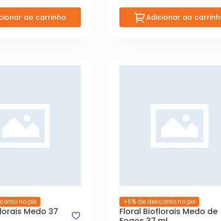
cionar ao carrinho
Adicionar ao carrin
conto no pix
+5% de desconto no pix
florais Medo 37
Floral Bioflorais Medo de
Fogos 37 ml