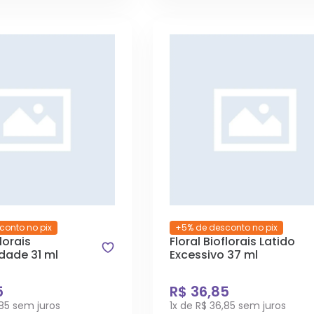
conto no pix
+5% de desconto no pix
florais
Floral Bioflorais Latido
idade 31 ml
Excessivo 37 ml
5
R$ 36,85
,85 sem juros
1x de R$ 36,85 sem juros