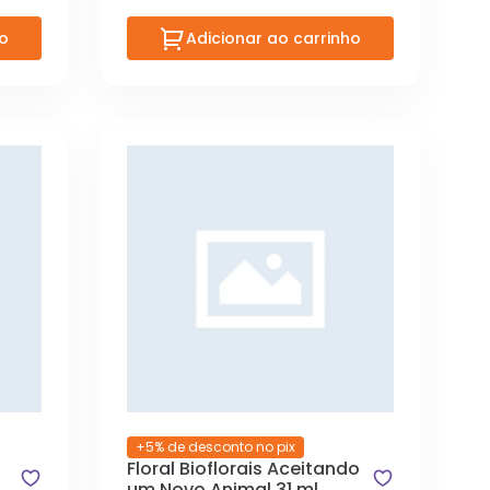
ho
Adicionar ao carrinho
+5% de desconto no pix
Floral Bioflorais Aceitando
um Novo Animal 31 ml