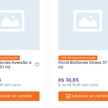
conto no pix
+5% de desconto no pix
florais Aversão a
Floral Bioflorais Stress 37
37 ml
ml
5
R$ 36,85
,85 sem juros
1x de R$ 36,85 sem juros
cionar ao carrinho
Adicionar ao carrin