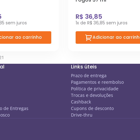
5
R$ 36,85
,85 sem juros
1x de R$ 36,85 sem juros
cionar ao carrinho
Adicionar ao carrin
21
al
Links úteis
s
Prazo de entrega
Pagamentos e reembolso
Política de privacidade
Trocas e devoluções
Cashback
 de Entregas
Cupons de desconto
nosco
Drive-thru