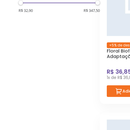
R$ 32,90
R$ 347,50
+5% de des
Floral Bio
Adaptaçã
37 ml
R$ 36,8
1x de R$ 36
Adi