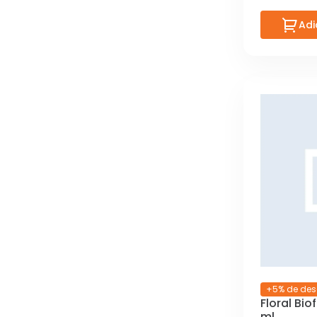
Adi
+5% de des
Floral Bio
ml