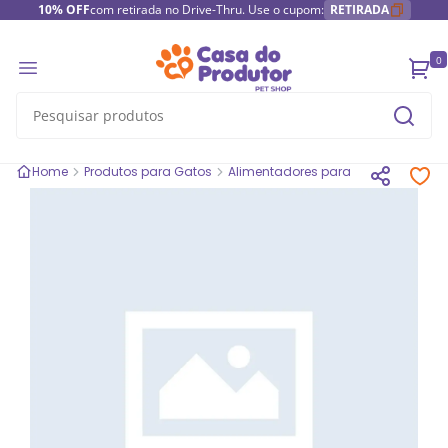
10% OFF
com retirada no Drive-Thru. Use o cupom:
RETIRADA
0
Home
Produtos para Gatos
Alimentadores para gatos
Bebed