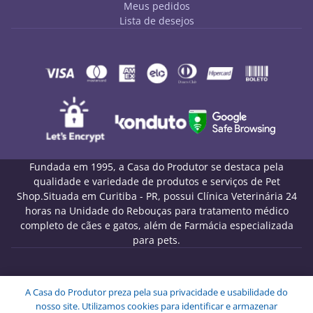
Meus pedidos
Lista de desejos
Fundada em 1995, a Casa do Produtor se destaca pela
qualidade e variedade de produtos e serviços de Pet
Shop.Situada em Curitiba - PR, possui Clínica Veterinária 24
horas na Unidade do Rebouças para tratamento médico
completo de cães e gatos, além de Farmácia especializada
para pets.
Melo Pet Shop Comércio de Rações LTDA - CNPJ
A Casa do Produtor preza pela sua privacidade e usabilidade do
09.439.591/0001-72
nosso site. Utilizamos cookies para identificar e armazenar
Endereço: Rua Engenheiros Rebouças, 1826 - Rebouças -