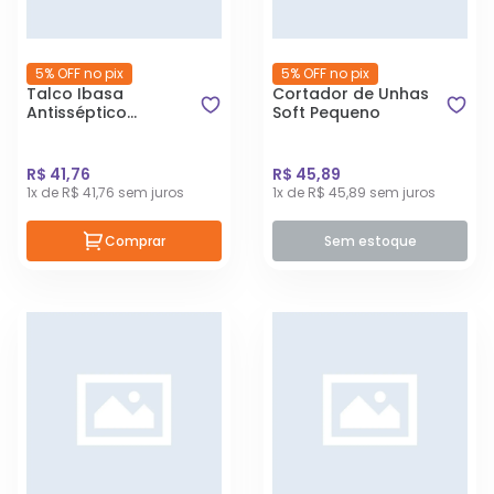
5% OFF no pix
5% OFF no pix
Talco Ibasa
Cortador de Unhas
Antisséptico
Soft Pequeno
Antipulgas e
Carrapatos para
Cães 100g
R$ 41,76
R$ 45,89
1x de R$ 41,76 sem juros
1x de R$ 45,89 sem juros
Comprar
Sem estoque