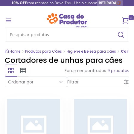
10% OFF
com retirada no Drive-Thru. Use o cupom:
RETIRADA
0
Home
Produtos para Cães
Higiene e Beleza para cães
Corta
Cortadores de unhas para cães
Foram encontrados
9 produtos
Ordenar por
Filtrar