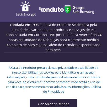
Fundada em 1995, a Casa do Produtor se destaca pela
qualidade e variedade de produtos e serviços de Pet
Shop.Situada em Curitiba - PR, possui Clínica Veterinária 24
horas na Unidade do Rebouças para tratamento médico
completo de cães e gatos, além de Farmácia especializada
para pets.
Melo Pet Shop Comércio de Rações LTDA - CNPJ
A Casa do Produtor preza pela sua privacidade e usabilidade do
09.439.591/0001-72
nosso site. Utilizamos cookies para identificar e armazenar
Endereço: Rua Engenheiros Rebouças, 1826 - Rebouças -
informações, com o intuito de personalizar conteúdos e anúncios
Curitiba - PR - CEP: 80230-040.
para você. Ao clicar em “Concordar e fechar”, você aceita o uso de
Copyright © Melo Pet Shop Comércio de Rações LTDA -
cookies e o processamento associado às suas informações.
Política
Todos os Direitos Reservados.
de Privacidade
Concordar e fechar