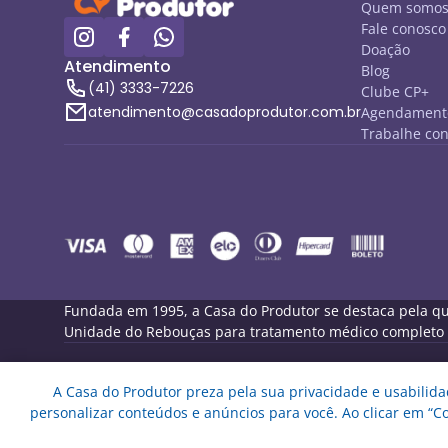
Quem somo
Fale conosco
Doação
Atendimento
Blog
(41) 3333-7226
Clube CP+
atendimento@casadoprodutor.com.br
Agendamento
Trabalhe co
Fundada em 1995, a Casa do Produtor se destaca pela qua
Unidade do Rebouças para tratamento médico completo de
A Casa do Produtor preza pela sua privacidade e usabilidad
Melo Pet Shop Comércio de Rações LTDA - CNPJ 09.439.5
personalizar conteúdos e anúncios para você. Ao clicar em “C
Endereço: Rua Engenheiros Rebouças, 1826 - Rebouças - C
Copyright © Melo Pet Shop Comércio de Rações LTDA - To