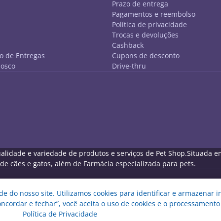
s
Prazo de entrega
Pagamentos e reembolso
Política de privacidade
Trocas e devoluções
Cashback
 de Entregas
Cupons de desconto
nosco
Drive-thru
lidade e variedade de produtos e serviços de Pet Shop.Situada em C
 cães e gatos, além de Farmácia especializada para pets.
e do nosso site. Utilizamos cookies para identificar e armazenar i
91/0001-72
oncordar e fechar”, você aceita o uso de cookies e o processamento
uritiba - PR - CEP: 80230-040.
Política de Privacidade
dos os Direitos Reservados.