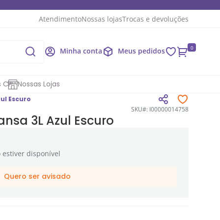
Atendimento
Nossas lojas
Trocas e devoluções
0
Minha conta
Meus pedidos
s CP
Nossas Lojas
ul Escuro
SKU#: I00000014758
nsa 3L Azul Escuro
estiver disponível
Quero ser avisado