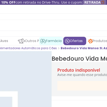
10% OFF
com retirada no Drive-Thru. Use o cupom:
RETIRADA
Aves
Outros Pets
Farmácia
Ofertas
Produto
Alimentadores Automáticos para Cães
Bebedouro Vida Mansa 3L Az
Bebedouro Vida Ma
Produto indisponível
Avise-me quando esse produto 