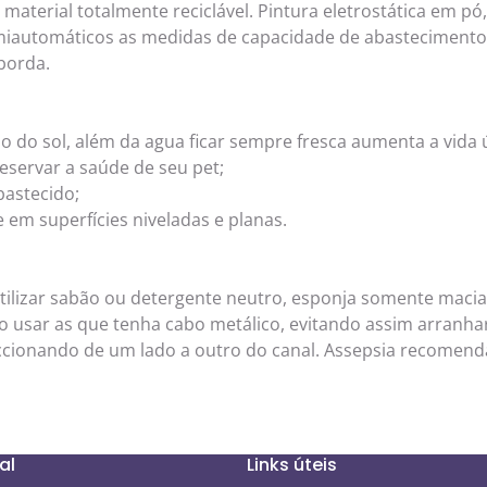
 material totalmente reciclável. Pintura eletrostática em
emiautomáticos as medidas de capacidade de abasteciment
borda.
 do sol, além da agua ficar sempre fresca aumenta a vida 
reservar a saúde de seu pet;
bastecido;
 em superfícies niveladas e planas.
ilizar sabão ou detergente neutro, esponja somente macia, 
 usar as que tenha cabo metálico, evitando assim arranhar
iccionando de um lado a outro do canal. Assepsia recome
al
Links úteis