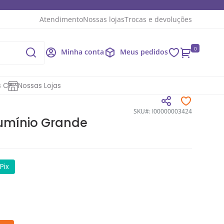
Atendimento
Nossas lojas
Trocas e devoluções
0
Minha conta
Meus pedidos
s CP
Nossas Lojas
SKU#: I00000003424
lumínio Grande
Pix