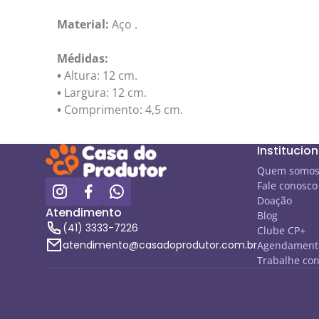
Material:
Aço .
Médidas:
•
Altura: 12 cm.
•
Largura: 12 cm.
•
Comprimento: 4,5 cm.
Institucion
Quem somo
Fale conosco
Doação
Atendimento
Blog
(41) 3333-7226
Clube CP+
atendimento@casadoprodutor.com.br
Agendamento
Trabalhe co