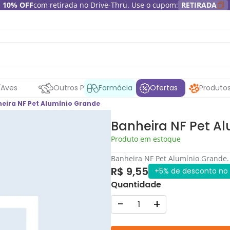
10% OFF
com retirada no Drive-Thru. Use o cupom:
RETIRADA
Aves
Outros Pets
Farmácia
Ofertas
Produto
eira NF Pet Alumínio Grande
Banheira NF Pet A
Produto em estoque
Banheira NF Pet Alumínio Grande.
R$ 9,55
+5% de desconto no 
Quantidade
-
+