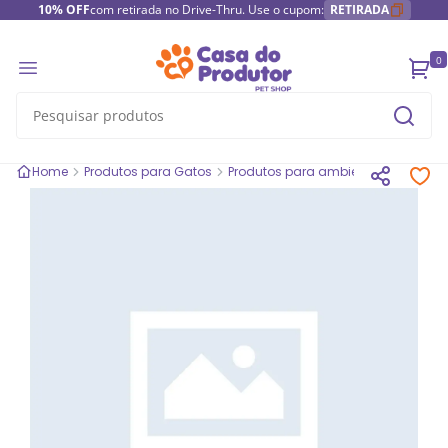
10% OFF
com retirada no Drive-Thru. Use o cupom:
RETIRADA
0
Home
Produtos para Gatos
Produtos para ambientes de gatos