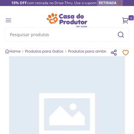
10% OFF
com retirada no Drive-Thru. Use o cupom:
RETIRADA
0
Home
Produtos para Gatos
Produtos para ambientes de gatos