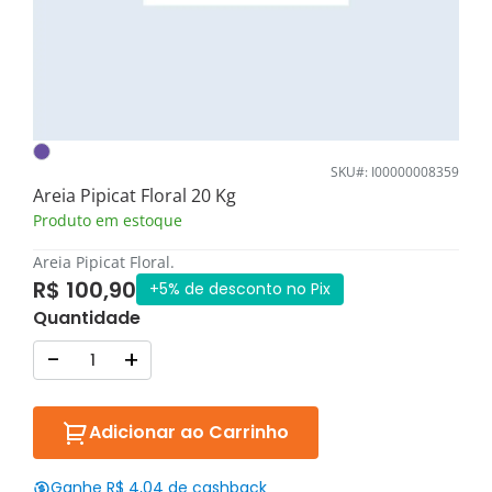
SKU#: I00000008359
Areia Pipicat Floral 20 Kg
Produto em estoque
Areia Pipicat Floral.
R$ 100,90
+5% de desconto no Pix
Quantidade
-
+
Adicionar ao Carrinho
Ganhe R$ 4,04 de cashback