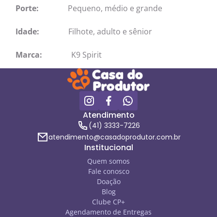
Porte:
Pequeno, médio e grande
Idade:
Filhote, adulto e sênior
Marca:
K9 Spirit
Atendimento
(41) 3333-7226
atendimento@casadoprodutor.com.br
Institucional
Quem somos
Fale conosco
Doação
Blog
Clube CP+
Agendamento de Entregas