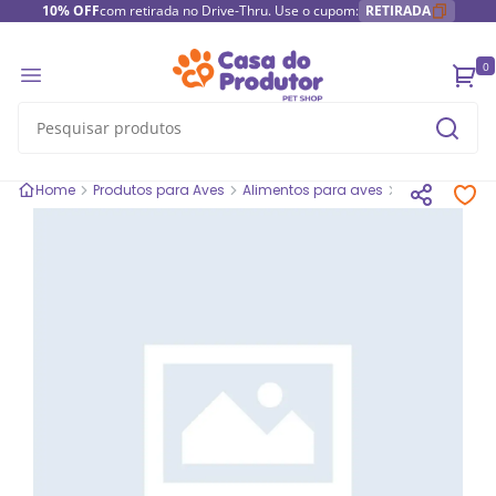
10% OFF
com retirada no Drive-Thru. Use o cupom:
RETIRADA
0
Home
Produtos para Aves
Alimentos para aves
Alimento Su