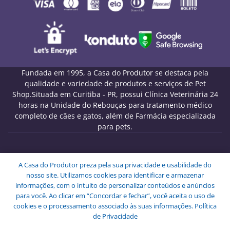
Fundada em 1995, a Casa do Produtor se destaca pela
qualidade e variedade de produtos e serviços de Pet
Shop.Situada em Curitiba - PR, possui Clínica Veterinária 24
horas na Unidade do Rebouças para tratamento médico
completo de cães e gatos, além de Farmácia especializada
para pets.
Melo Pet Shop Comércio de Rações LTDA - CNPJ
A Casa do Produtor preza pela sua privacidade e usabilidade do
09.439.591/0001-72
nosso site. Utilizamos cookies para identificar e armazenar
Endereço: Rua Engenheiros Rebouças, 1826 - Rebouças -
informações, com o intuito de personalizar conteúdos e anúncios
Curitiba - PR - CEP: 80230-040.
para você. Ao clicar em “Concordar e fechar”, você aceita o uso de
Copyright © Melo Pet Shop Comércio de Rações LTDA -
cookies e o processamento associado às suas informações.
Política
Todos os Direitos Reservados.
de Privacidade