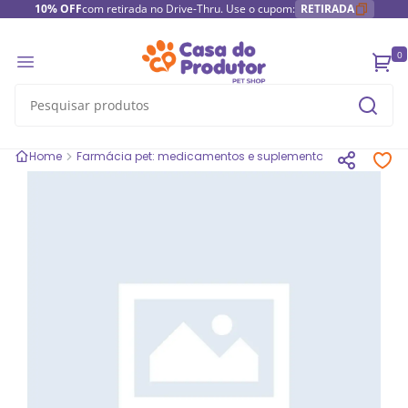
10% OFF
com retirada no Drive-Thru. Use o cupom:
RETIRADA
0
Home
Farmácia pet: medicamentos e suplementos
Suplemento