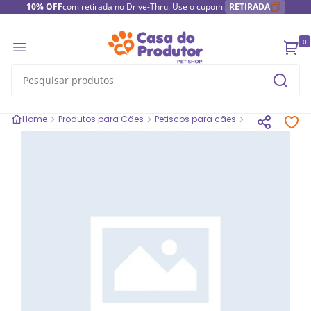
10% OFF
com retirada no Drive-Thru. Use o cupom:
RETIRADA
0
Home
Produtos para Cães
Petiscos para cães
Bifinhos e Sna