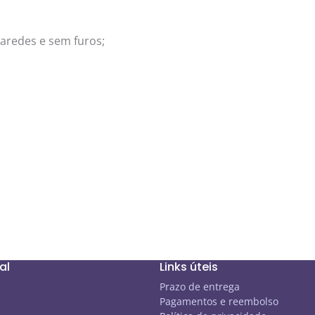
aredes e sem furos;
al
Links úteis
s
Prazo de entrega
Pagamentos e reembolso