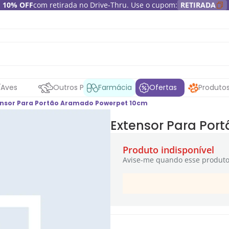
10% OFF
com retirada no Drive-Thru. Use o cupom:
RETIRADA
Aves
Outros Pets
Farmácia
Ofertas
Produto
ensor Para Portão Aramado Powerpet 10cm
Extensor Para Por
Produto indisponível
Avise-me quando esse produto 