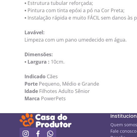
•
Estrutura tubular reforçada;
•
Pintura com tinta epóxi a pó na Cor Preta;
•
Instalação rápida e muito FÁCIL sem danos às p
Lavável:
Limpeza com um pano umedecido em água.
Dimensões:
• Largura :
10cm.
Indicado
Cães
Porte
Pequeno, Médio e Grande
Idade
Filhotes Adulto Sênior
Marca
PowerPets
Institucion
Quem somo
Fale conosco