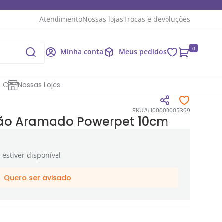
Atendimento
Nossas lojas
Trocas e devoluções
0
Minha conta
Meus pedidos
s CP
Nossas Lojas
SKU#: I00000005399
tão Aramado Powerpet 10cm
estiver disponível
Quero ser avisado