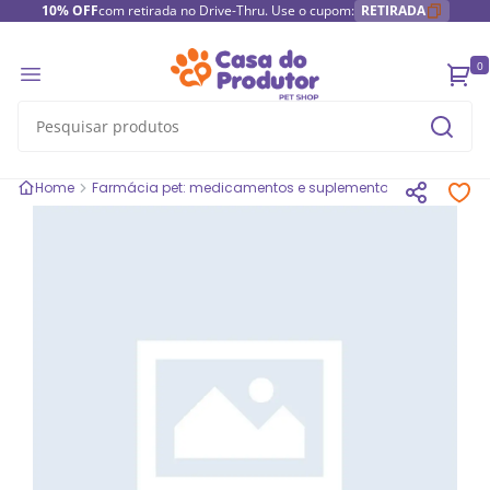
10% OFF
com retirada no Drive-Thru. Use o cupom:
RETIRADA
0
Home
Farmácia pet: medicamentos e suplementos
Medicamen