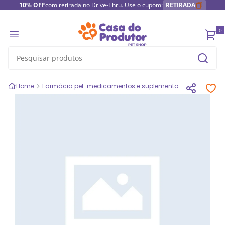
10% OFF
com retirada no Drive-Thru. Use o cupom:
RETIRADA
0
Home
Farmácia pet: medicamentos e suplementos
Antipulgas 