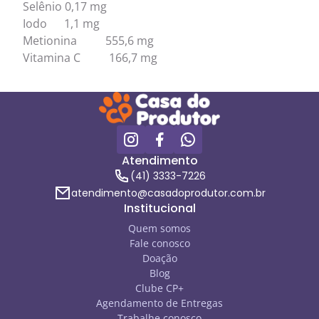
Selênio 0,17 mg
Iodo 1,1 mg
Metionina 555,6 mg
Vitamina C 166,7 mg
Atendimento
(41) 3333-7226
atendimento@casadoprodutor.com.br
Institucional
Quem somos
Fale conosco
Doação
Blog
Clube CP+
Agendamento de Entregas
Trabalhe conosco