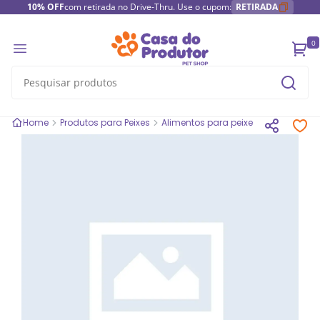
10% OFF
com retirada no Drive-Thru. Use o cupom:
RETIRADA
0
Home
Produtos para Peixes
Alimentos para peixes
Alcon Bot