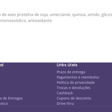
e aves proteína de soja, umectante, quinoa, amido, glicos
o monossódico, antioxidante.
al
Links úteis
s
Prazo de entrega
Pagamentos e reembolso
Política de privacidade
Trocas e devoluções
Cashback
 de Entregas
Cupons de desconto
nosco
Drive-thru