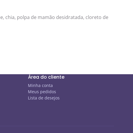
e, chia, polpa de mamão desidratada, cloreto de
Área do cliente
Minha conta
Meus pedidos
Lista de desejos