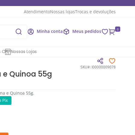
Atendimento
Nossas lojas
Trocas e devoluções
0
Minha conta
Meus pedidos
s CP
Nossas Lojas
SKU#: I00000009078
a e Quinoa 55g
ana e Quinoa 55g.
 Pix