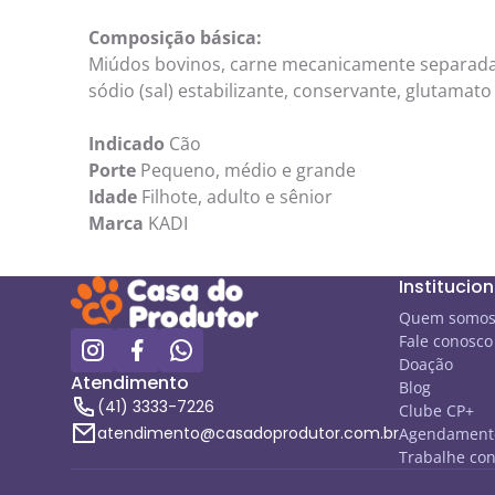
Composição básica:
Miúdos bovinos, carne mecanicamente separada d
sódio (sal) estabilizante, conservante, glutamat
Indicado
Cão
Porte
Pequeno, médio e grande
Idade
Filhote, adulto e sênior
Marca
KADI
Institucion
Quem somo
Fale conosco
Doação
Atendimento
Blog
(41) 3333-7226
Clube CP+
atendimento@casadoprodutor.com.br
Agendamento
Trabalhe co