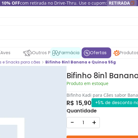
10% OFF
com retirada no Drive-Thru. Use o cupom:
RETIRADA
Aves
Outros Pets
Farmácia
Ofertas
Produto
os e Snacks para cães
Bifinho 8in1 Banana e Quinoa 55g
Bifinho 8in1 Banan
Produto em estoque
Bifinho Kadi para Cães sabor Ban
R$ 15,90
+5% de desconto no
Quantidade
-
+