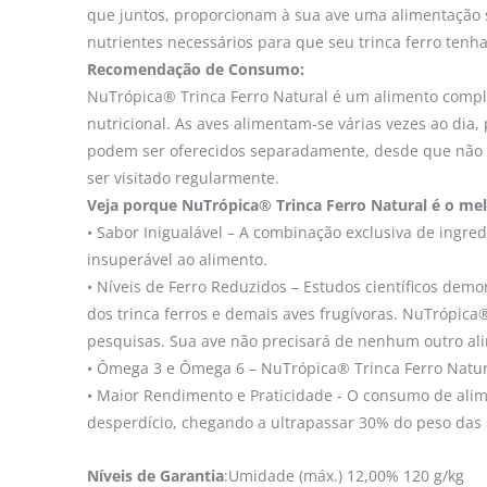
que juntos, proporcionam à sua ave uma alimentação s
nutrientes necessários para que seu trinca ferro tenh
Recomendação de Consumo:
NuTrópica® Trinca Ferro Natural é um alimento comp
nutricional. As aves alimentam-se várias vezes ao dia
podem ser oferecidos separadamente, desde que não ul
ser visitado regularmente.
Veja porque NuTrópica® Trinca Ferro Natural é o mel
• Sabor Inigualável – A combinação exclusiva de ingre
insuperável ao alimento.
• Níveis de Ferro Reduzidos – Estudos científicos demo
dos trinca ferros e demais aves frugívoras. NuTrópic
pesquisas. Sua ave não precisará de nenhum outro al
• Ômega 3 e Ômega 6 – NuTrópica® Trinca Ferro Natura
• Maior Rendimento e Praticidade - O consumo de alim
desperdício, chegando a ultrapassar 30% do peso das
Níveis de Garantia
:Umidade (máx.) 12,00% 120 g/kg