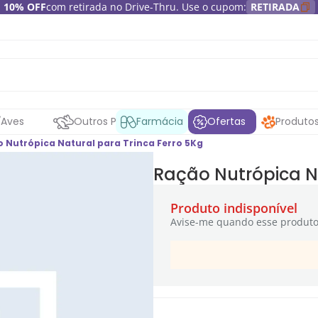
10% OFF
com retirada no Drive-Thru. Use o cupom:
RETIRADA
Aves
Outros Pets
Farmácia
Ofertas
Produto
 Nutrópica Natural para Trinca Ferro 5Kg
Ração Nutrópica Na
Produto indisponível
Avise-me quando esse produto 