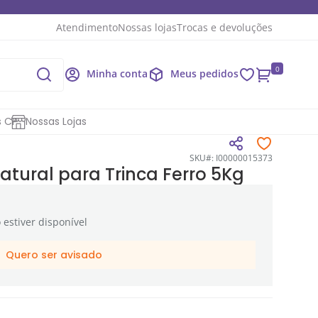
Atendimento
Nossas lojas
Trocas e devoluções
0
Minha conta
Meus pedidos
s CP
Nossas Lojas
SKU#: I00000015373
tural para Trinca Ferro 5Kg
estiver disponível
Quero ser avisado