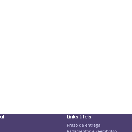
al
Links úteis
s
Prazo de entrega
Pagamentos e reembolso