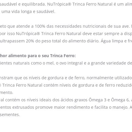
audável e equilibrada. NuTrópica® Trinca Ferro Natural é um ali
a uma vida longa e saudável.
leto que atende a 100% das necessidades nutricionais de sua av
, por isso NuTrópica® Trinca Ferro Natural deve estar sempre a dis
trapassem 20% do peso total do alimento diário. Água limpa e fre
hor alimento para o seu Trinca Ferro:
dientes naturais como o mel, o ovo integral e a grande variedade d
nstram que os níveis de gordura e de ferro, normalmente utilizado
a® Trinca Ferro Natural contém níveis de gordura e de ferro reduz
imento.
l contém os níveis ideais dos ácidos graxos Ômega 3 e Ômega 6, al
entos extrusados promove maior rendimento e facilita o manejo. 
 sementes.